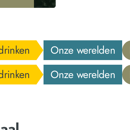
drinken
Onze werelden
drinken
Onze werelden
aal