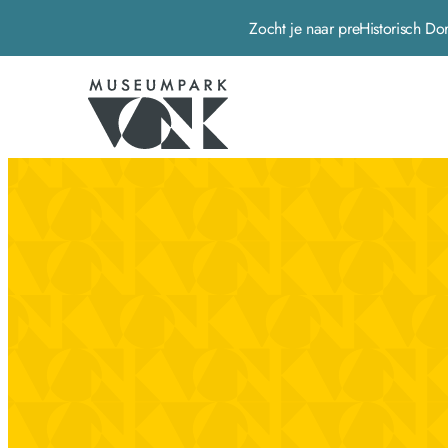
Zocht je naar preHistorisch
Museumpark Vonk - Home pagina