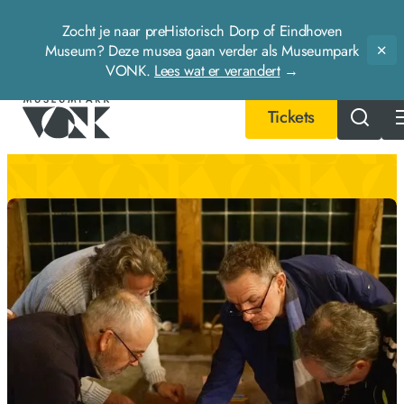
Zocht je naar preHistorisch Dorp of Eindhoven
Museum? Deze musea gaan verder als Museumpark
Slu
VONK.
Lees wat er verandert
→
Tickets
- Home pagina