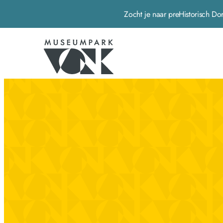
Zocht je naar preHistorisch
Museumpark Vonk - Home pagina