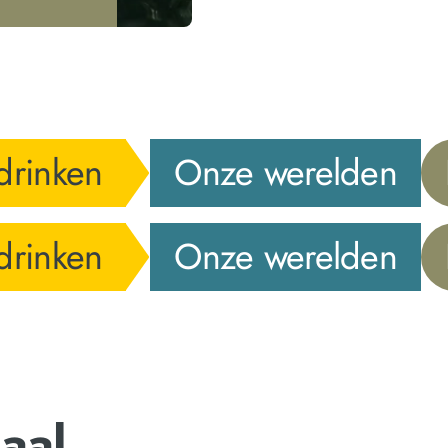
drinken
Onze werelden
drinken
Onze werelden
aal